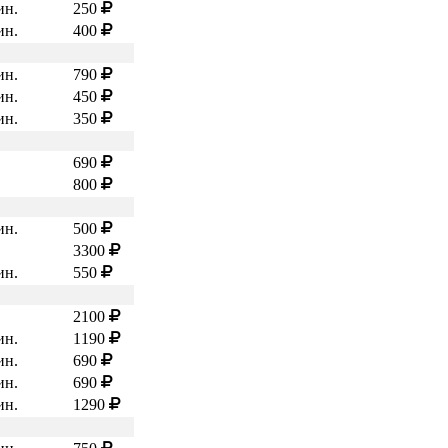
ин.
250
ин.
400
ин.
790
ин.
450
ин.
350
690
800
ин.
500
3300
ин.
550
2100
ин.
1190
ин.
690
ин.
690
ин.
1290