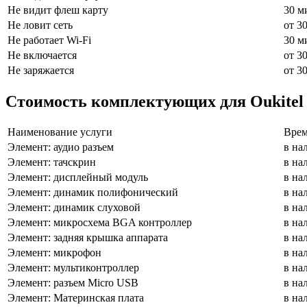
Не видит флеш карту
30 м
Не ловит сеть
от 3
Не работает Wi-Fi
30 м
Не включается
от 3
Не заряжается
от 3
Стоимость комплектующих для Oukite
Наименование услуги
Врем
Элемент: аудио разъем
в на
Элемент: тачскрин
в на
Элемент: дисплейный модуль
в на
Элемент: динамик полифонический
в на
Элемент: динамик слуховой
в на
Элемент: микросхема BGA контроллер
в на
Элемент: задняя крышка аппарата
в на
Элемент: микрофон
в на
Элемент: мультиконтроллер
в на
Элемент: разъем Micro USB
в на
Элемент: Материнская плата
в на