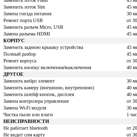
Заменить лоток Flash
45 м
Заменить лоток Sim
45 м
Замена гнезда питания
30 м
Ремонт порта USB
от 3
Заменить разъем Micro, USB
45 м
Замена разъема HDMI
45 м
КОРПУС
Заменить заднюю крышку устройства
45 м
Полный разбор
45 м
Ремонт корпуса
от 3
Заменить кнопку включения/выключения
40 м
ДРУГОЕ
Заменить вибро элемент
30 м
Заменить камеру (внешнюю, внутреннюю)
40 м
Заменить шлейф кнопок, дисплея
40 м
Замена контролера управления
от 3
Замена Wi-Fi модуля
30 м
Чистка пыли или влаги
1 ча
НЕИСПРАВНОСТИ
Не работает bluetooth
от 2
Не видит сим карту
от 3